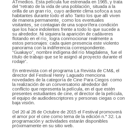
ATmedios. Esta película fue estrenada en 1965, y trata
del “retrato de la vida de una población¸ situada a la
orilla de un gran río¸ cuyo ardiente clima sofoca a sus
habitantes durante todo el año Tanto los que allí viven
de manera permanente¸ como los eventuales
visitantes¸ se contagian de una soporífera condición
que los hace indolentes frente a todo lo que sucede a
su alrededor. Ni siquiera la aparición de cadáveres
flotando en el río¸ logra conmocionar realmente a
estos personajes: cada quien presencia este violento
panorama con la indiferencia correspondiente.
“Guakayo”¸ nombre indígena del río Magdalena¸ fue el
título de trabajo que se le asignó al proyecto durante el
rodaje”.
En entrevista con el programa La Revista de CM&, el
director del Festival Henry Laguado menciona
novedades de la categoría de Cine Para Ciegos como
la realización de un conversatorio alrededor del
conflicto que representa la película, en el que estén
presentes estudiantes de cine, el director de la película,
el equipo de audiodescriptores y personas ciegas o con
baja visión.
Del 20 al 28 de Octubre de 2015 el Festival promoverá
el amor por el cine como tema de la edición n.° 32. La
programación y actividades estarán disponibles
próximamente en su sitio web.