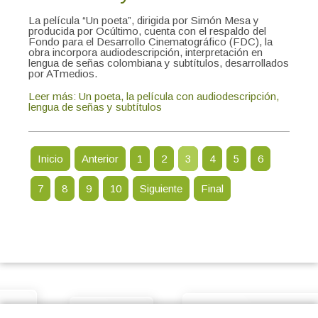
La película “Un poeta”, dirigida por Simón Mesa y
producida por Ocúltimo, cuenta con el respaldo del
Fondo para el Desarrollo Cinematográfico (FDC), la
obra incorpora audiodescripción, interpretación en
lengua de señas colombiana y subtítulos, desarrollados
por ATmedios.
Leer más: Un poeta, la película con audiodescripción,
lengua de señas y subtítulos
Inicio
Anterior
1
2
3
4
5
6
7
8
9
10
Siguiente
Final