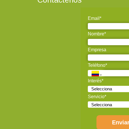
Contáctenos
Email*
Nombre*
Empresa
Teléfono*
Interés*
Servicio*
Envia