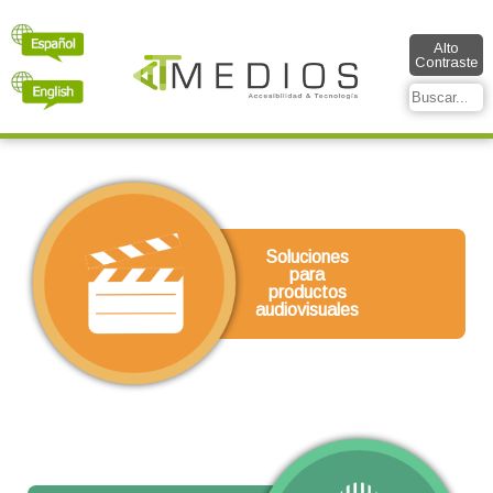
Alto
Contraste
Soluciones
para
productos
audiovisuales